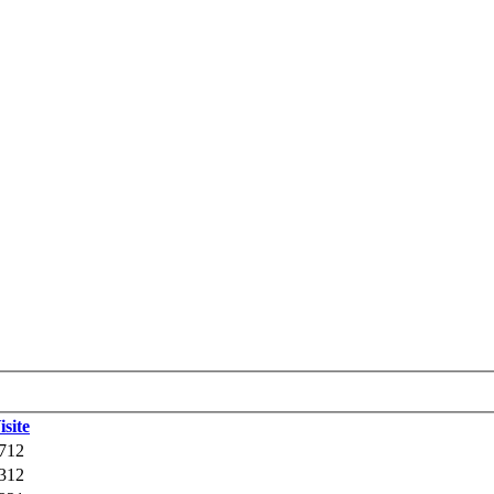
isite
712
312