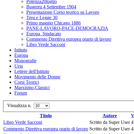
Potenza20luglio
Bugerru 4 Settembre 1904
Presentazione Corso teorico su Lavoro
Treu e Legge 30
Primo maggio Chicago 1886
PANE-LAVORO-PACE-DEMOCRAZIA
Europa_Sindacato
Commento Direttiva europea orario di lavoro
Libro Verde Sacconi
Istituto
Europa
Monografie
Urss
Lettere dell'Istituto
Movimento delle Donne
Corsi Teorici
Marxismo-Classici
Forum
Visualizza n.
Titolo
Autore
V
Libro Verde Sacconi
Scritto da Super User
4
Commento Direttiva europea orario di lavoro
Scritto da Super User
4