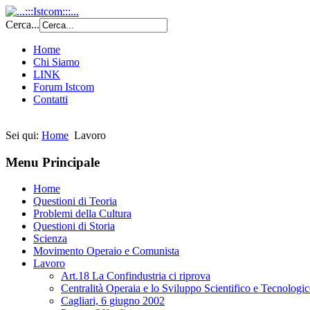
Cerca...
Home
Chi Siamo
LINK
Forum Istcom
Contatti
Sei qui:
Home
Lavoro
Menu Principale
Home
Questioni di Teoria
Problemi della Cultura
Questioni di Storia
Scienza
Movimento Operaio e Comunista
Lavoro
Art.18 La Confindustria ci riprova
Centralità Operaia e lo Sviluppo Scientifico e Tecnologi
Cagliari, 6 giugno 2002