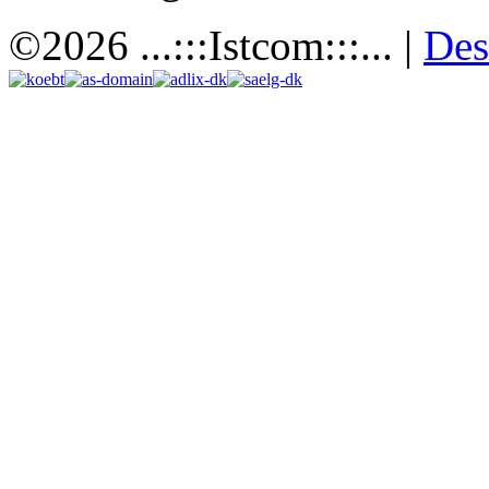
©2026 ...:::Istcom:::... |
Des