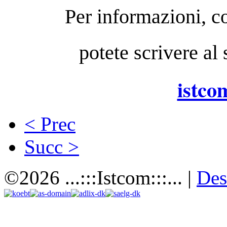
Per informazioni, co
potete scrivere al
istco
< Prec
Succ >
©2026 ...:::Istcom:::... |
Des